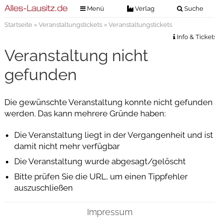
Menü
Verlag
Suche
Startseite
»
Veranstaltungstickets
» Veranstaltungstickets
Nachrichten
Verlag
Info & Tickets
Zeitungszustellung
Veranstaltungen
Veranstaltung nicht
Kontakt
Veranstaltungstickets
gefunden
Impressum
Anzeigenannahme
Die gewünschte Veranstaltung konnte nicht gefunden
Anzeigensuche
werden. Das kann mehrere Gründe haben:
Digitale Ausgaben
Die Veranstaltung liegt in der Vergangenheit und ist
damit nicht mehr verfügbar
Die Veranstaltung wurde abgesagt/gelöscht
Bitte prüfen Sie die URL, um einen Tippfehler
auszuschließen
Impressum