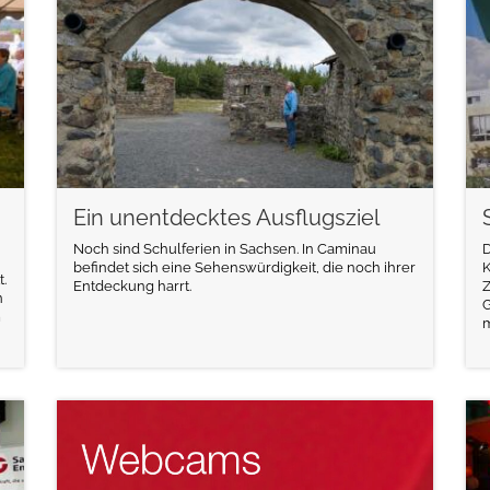
Ein unentdecktes Ausflugsziel
Noch sind Schulferien in Sachsen. In Caminau
D
befindet sich eine Sehenswürdigkeit, die noch ihrer
K
.
Entdeckung harrt.
Z
n
m
m
weiterlesen