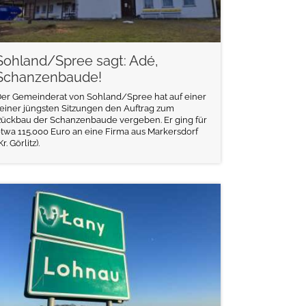
Sohland/Spree sagt: Adé,
Schanzenbaude!
er Gemeinderat von Sohland/Spree hat auf einer
einer jüngsten Sitzungen den Auftrag zum
ückbau der Schanzenbaude vergeben. Er ging für
twa 115.000 Euro an eine Firma aus Markersdorf
Kr. Görlitz).
weiterlesen