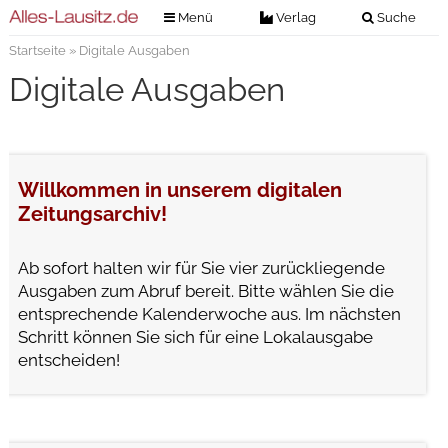
Menü
Verlag
Suche
Startseite
» Digitale Ausgaben
Nachrichten
Verlag
Digitale Ausgaben
Zeitungszustellung
Veranstaltungen
Kontakt
Veranstaltungstickets
Impressum
Anzeigenannahme
Willkommen in unserem digitalen
Zeitungsarchiv!
Anzeigensuche
Digitale Ausgaben
Ab sofort halten wir für Sie vier zurückliegende
Ausgaben zum Abruf bereit. Bitte wählen Sie die
entsprechende Kalenderwoche aus. Im nächsten
Schritt können Sie sich für eine Lokalausgabe
entscheiden!