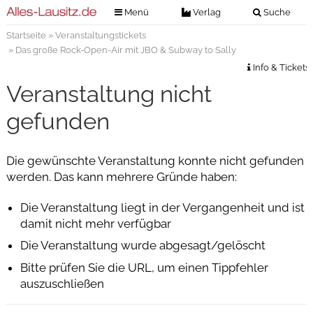
Menü
Verlag
Suche
Startseite
»
Veranstaltungstickets
Nachrichten
Verlag
» Das große Rock-Open-Air mit JBO & Subway to Sally
Zeitungszustellung
Veranstaltungen
Info & Tickets
Kontakt
Veranstaltung nicht
Veranstaltungstickets
Impressum
gefunden
Anzeigenannahme
Anzeigensuche
Die gewünschte Veranstaltung konnte nicht gefunden
werden. Das kann mehrere Gründe haben:
Digitale Ausgaben
Die Veranstaltung liegt in der Vergangenheit und ist
damit nicht mehr verfügbar
Die Veranstaltung wurde abgesagt/gelöscht
Bitte prüfen Sie die URL, um einen Tippfehler
auszuschließen