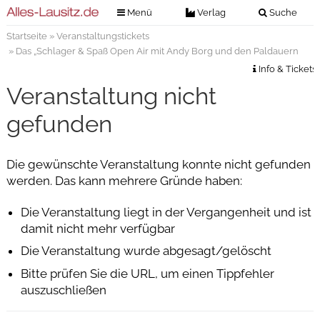
Menü
Verlag
Suche
Startseite
»
Veranstaltungstickets
Nachrichten
Verlag
» Das „Schlager & Spaß Open Air mit Andy Borg und den Paldauern
Zeitungszustellung
Veranstaltungen
Info & Tickets
Kontakt
Veranstaltung nicht
Veranstaltungstickets
Impressum
gefunden
Anzeigenannahme
Anzeigensuche
Die gewünschte Veranstaltung konnte nicht gefunden
werden. Das kann mehrere Gründe haben:
Digitale Ausgaben
Die Veranstaltung liegt in der Vergangenheit und ist
damit nicht mehr verfügbar
Die Veranstaltung wurde abgesagt/gelöscht
Bitte prüfen Sie die URL, um einen Tippfehler
auszuschließen