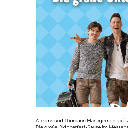
ATeams und Thomann Management präse
Die große Oktoberfest-Sause im Messep