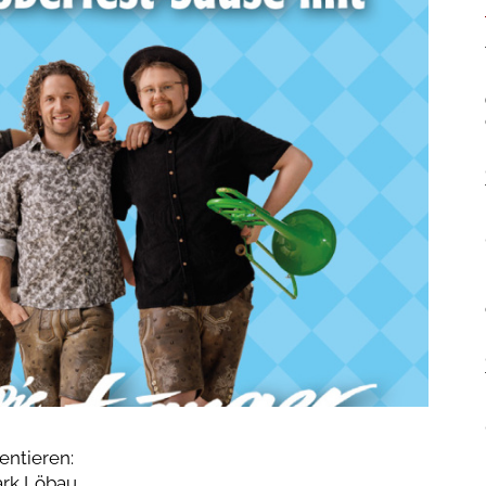
ntieren:
ark Löbau