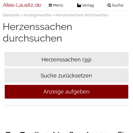
Menü
Verlag
Suche
Startseite
»
Anzeigensuche
» Herzenssachen durchsuchen
Nachrichten
Verlag
Herzenssachen
Zeitungszustellung
Veranstaltungen
durchsuchen
Kontakt
Veranstaltungstickets
Impressum
Anzeigenannahme
Herzenssachen (39)
Anzeigensuche
Bekanntschaften (7)
Suche zurücksetzen
Digitale Ausgaben
Sie sucht Ihn (9)
Anzeige aufgeben
Er sucht Sie (13)
Kontakte (10)
weiterlesen