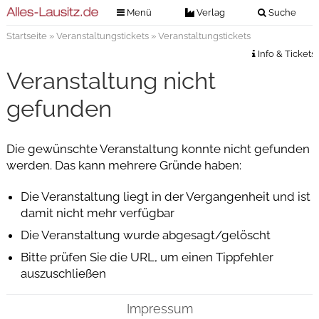
Menü
Verlag
Suche
Startseite
»
Veranstaltungstickets
» Veranstaltungstickets
Nachrichten
Verlag
Info & Tickets
Zeitungszustellung
Veranstaltungen
Veranstaltung nicht
Kontakt
Veranstaltungstickets
gefunden
Impressum
Anzeigenannahme
Die gewünschte Veranstaltung konnte nicht gefunden
Anzeigensuche
werden. Das kann mehrere Gründe haben:
Digitale Ausgaben
Die Veranstaltung liegt in der Vergangenheit und ist
damit nicht mehr verfügbar
Die Veranstaltung wurde abgesagt/gelöscht
Bitte prüfen Sie die URL, um einen Tippfehler
auszuschließen
Impressum