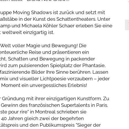
ruppe Moving Shadows ist zurück und setzt mit
ßstäbe in der Kunst des Schattentheaters. Unter
kamp und Michaela Köhler Schaer erleben Sie eine
weltweit einzigartig ist.
ue Welt voller Magie und Bewegung! Die
enteuerliche Reise und präsentieren ein
cht, Schatten und Bewegung in packender
rd zum pulsierenden Spielplatz der Phantasie,
szinierende Bilder Ihre Sinne berühren. Lassen
ix und visueller Lichtpoesie verzaubern – jeder
 Moment ein unvergessliches Erlebnis!
r Gründung mit ihrer einzigartigen Kunstform. Zu
 Gewinn des französischen Supertalents in Paris.
e pour rire" in Montreal schrieben sie
n 40 Jahren gleich zwei der begehrten
ätspreis und den Publikumspreis "Sieger der