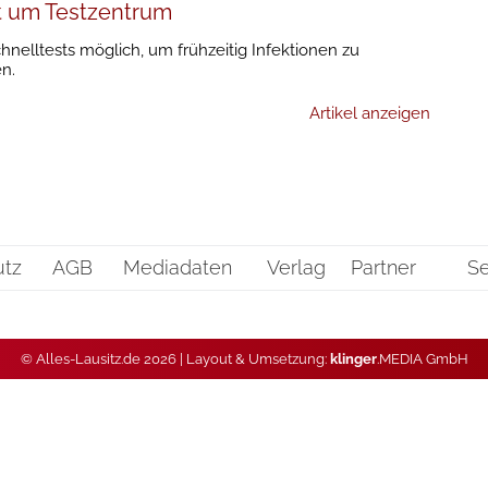
tzt um Testzentrum
chnelltests möglich, um frühzeitig Infektionen zu
n.
Artikel anzeigen
utz
AGB
Mediadaten
Verlag
Partner
Se
© Alles-Lausitz.de 2026 | Layout & Umsetzung:
klinger
.MEDIA GmbH