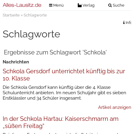
Menü
Verlag
Suche
Startseite
» Schlagworte
Nachrichten
Verlag
Info
Zeitungszustellung
Veranstaltungen
Schlagworte
Kontakt
Veranstaltungstickets
Impressum
Ergebnisse zum Schlagwort 'Schkola'
Anzeigenannahme
Nachrichten
Anzeigensuche
Schkola Gersdorf unterrichtet künftig bis zur
Digitale Ausgaben
10. Klasse
Die Schkola Gersdorf kann künftig über die 4. Klasse
Schulunterricht anbieten. Im neuen Schuljahr gibt es sieben
Erstklässler und 34 Schüler insgesamt.
Artikel anzeigen
In der Schkola Hartau: Kaiserschmarrn am
„süßen Freitag“