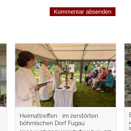
weiterlesen
Heimattreffen im zerstörten
böhmischen Dorf Fugau
N
b