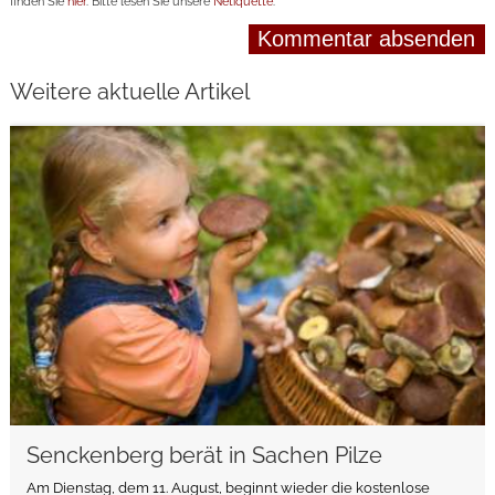
finden Sie
hier
. Bitte lesen Sie unsere
Netiquette
.
Weitere aktuelle Artikel
weiterlesen
Senckenberg berät in Sachen Pilze
Am Dienstag, dem 11. August, beginnt wieder die kostenlose