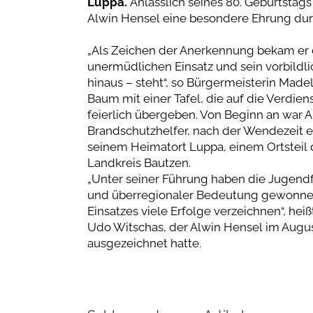
Luppa.
Anlässlich seines 80. Geburtstag
Alwin Hensel eine besondere Ehrung dur
„Als Zeichen der Anerkennung bekam er 
unermüdlichen Einsatz und sein vorbild
hinaus – steht“, so Bürgermeisterin Mad
Baum mit einer Tafel, die auf die Verdie
feierlich übergeben. Von Beginn an war 
Brandschutzhelfer, nach der Wendezeit e
seinem Heimatort Luppa, einem Ortsteil
Landkreis Bautzen.
„Unter seiner Führung haben die Jugend
und überregionaler Bedeutung gewonne
Einsatzes viele Erfolge verzeichnen“, he
Udo Witschas, der Alwin Hensel im Augus
ausgezeichnet hatte.