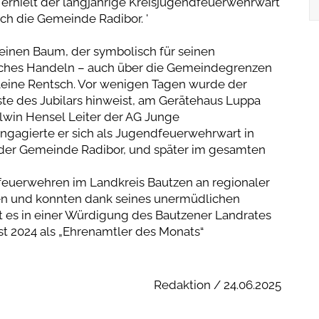
s erhielt der langjährige Kreisjugendfeuerwehrwart
ch die Gemeinde Radibor. '
einen Baum, der symbolisch für seinen
liches Handeln – auch über die Gemeindegrenzen
eleine Rentsch. Vor wenigen Tagen wurde der
nste des Jubilars hinweist, am Gerätehaus Luppa
Alwin Hensel Leiter der AG Junge
ngagierte er sich als Jugendfeuerwehrwart in
 der Gemeinde Radibor, und später im gesamten
feuerwehren im Landkreis Bautzen an regionaler
n und konnten dank seines unermüdlichen
ißt es in einer Würdigung des Bautzener Landrates
t 2024 als „Ehrenamtler des Monats“
Redaktion / 24.06.2025