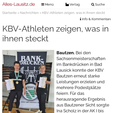
Menü
Verlag
Suche
Startseite
»
Nachrichten
» KBV-Athleten zeigen, was in ihnen steckt
Nachrichten
Verlag
Info & Kommentare
Zeitungszustellung
Veranstaltungen
KBV-Athleten zeigen, was in
Kontakt
Veranstaltungstickets
ihnen steckt
Impressum
Anzeigenannahme
Bautzen.
Bei den
Anzeigensuche
Sachsenmeisterschaften
Digitale Ausgaben
im Bankdrücken in Bad
Lausick konnte der KBV
Bautzen erneut starke
Leistungen erzielen und
mehrere Podestplätze
feiern. Für das
herausragende Ergebnis
aus Bautzener Sicht sorgte
Ina Scholz in der AK I bis