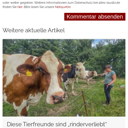
oder weiter gegeben. Weitere Informationen zum Datenschutz bei alles-lausitz.de
finden Sie
hier
. Bitte lesen Sie unsere
Netiquette
.
Weitere aktuelle Artikel
weiterlesen
Diese Tierfreunde sind „rinderverliebt“