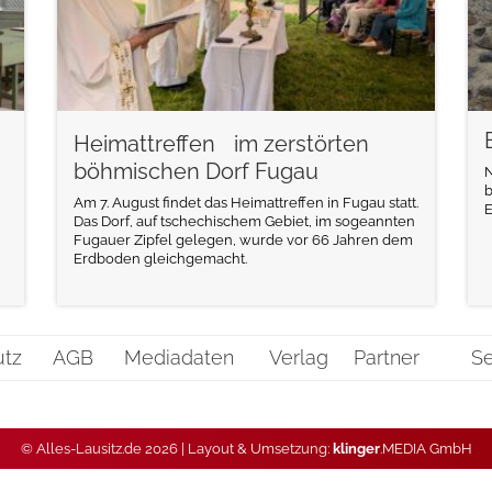
Heimattreffen im zerstörten
böhmischen Dorf Fugau
N
b
Am 7. August findet das Heimattreffen in Fugau statt.
E
Das Dorf, auf tschechischem Gebiet, im sogeannten
Fugauer Zipfel gelegen, wurde vor 66 Jahren dem
Erdboden gleichgemacht.
utz
AGB
Mediadaten
Verlag
Partner
Se
© Alles-Lausitz.de 2026 | Layout & Umsetzung:
klinger
.MEDIA GmbH