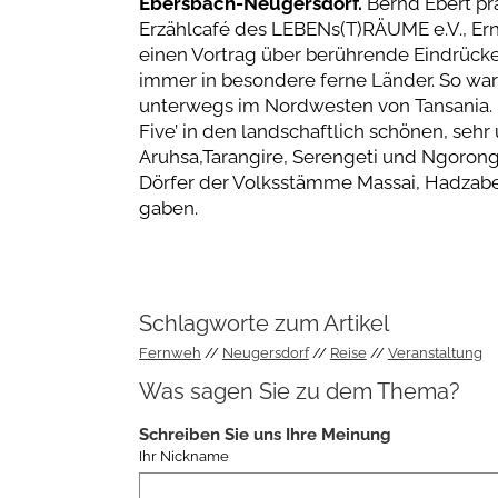
Ebersbach-Neugersdorf.
Bernd Ebert pr
Erzählcafé des LEBENs(T)RÄUME e.V., Ern
einen Vortrag über berührende Eindrücke v
immer in besondere ferne Länder. So war
unterwegs im Nordwesten von Tansania. „
Five’ in den landschaftlich schönen, seh
Aruhsa,Tarangire, Serengeti und Ngorongo
Dörfer der Volksstämme Massai, Hadzabe 
gaben.
Schlagworte zum Artikel
Fernweh
Neugersdorf
Reise
Veranstaltung
Was sagen Sie zu dem Thema?
Schreiben Sie uns Ihre Meinung
Ihr Nickname