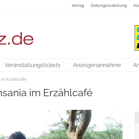
Verlag
Zeitungszustellung
Ko
Veranstaltungstickets
Anzeigenannahme
A
 im Erzählcafé
nsania im Erzählcafé