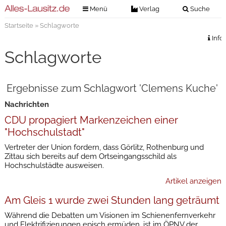
Menü
Verlag
Suche
Startseite
» Schlagworte
Nachrichten
Verlag
Info
Zeitungszustellung
Veranstaltungen
Schlagworte
Kontakt
Veranstaltungstickets
Impressum
Ergebnisse zum Schlagwort 'Clemens Kuche'
Anzeigenannahme
Nachrichten
Anzeigensuche
CDU propagiert Markenzeichen einer
Digitale Ausgaben
"Hochschulstadt"
Vertreter der Union fordern, dass Görlitz, Rothenburg und
Zittau sich bereits auf dem Ortseingangsschild als
Hochschulstädte ausweisen.
Artikel anzeigen
Am Gleis 1 wurde zwei Stunden lang geträumt
Während die Debatten um Visionen im Schienenfernverkehr
und Elektrifizierungen episch ermüden, ist im ÖPNV der