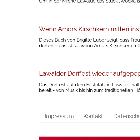
Uhr, in der Kirche Lawalde das Stück „Wodka i
Wenn Amors Kirschkern mitten ins He
Dieses Buch von Brigitte Luber zeigt, dass Fra
dürfen – das ist so, wenn Amors Kirschkern trifft
Lawalder Dorffest wieder aufgepe
Das Dorffest auf dem Festplatz in Lawalde häl
bereit - von Musik bis hin zum traditionellen 
Impressum
Kontakt
Datensch