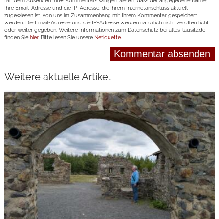
Mit dem Absenden Ihres Kommentars willigen Sie ein, dass der angegebene Name,
Ihre Email-Adresse und die IP-Adresse, die Ihrem Internetanschluss aktuell
zugewiesen ist, von uns im Zusammenhang mit Ihrem Kommentar gespeichert
werden. Die Email-Adresse und die IP-Adresse werden natürlich nicht veröffentlicht
oder weiter gegeben. Weitere Informationen zum Datenschutz bei alles-lausitz.de
finden Sie
hier
. Bitte lesen Sie unsere
Netiquette
.
Weitere aktuelle Artikel
weiterlesen