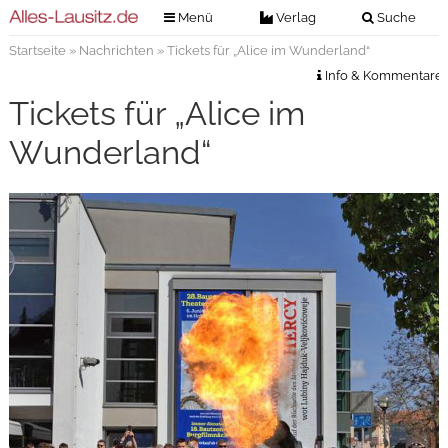
Menü
Verlag
Suche
Startseite
»
Nachrichten
» Tickets für „Alice im Wunderland“
Nachrichten
Verlag
Info & Kommentare
Zeitungszustellung
Veranstaltungen
Tickets für „Alice im
Kontakt
Veranstaltungstickets
Wunderland“
Impressum
Anzeigenannahme
Anzeigensuche
Digitale Ausgaben