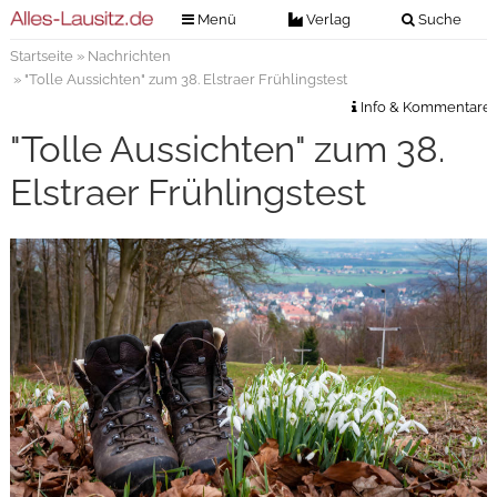
Menü
Verlag
Suche
Startseite
»
Nachrichten
Nachrichten
Verlag
» "Tolle Aussichten" zum 38. Elstraer Frühlingstest
Zeitungszustellung
Veranstaltungen
Info & Kommentare
Kontakt
"Tolle Aussichten" zum 38.
Veranstaltungstickets
Impressum
Elstraer Frühlingstest
Anzeigenannahme
Anzeigensuche
Digitale Ausgaben