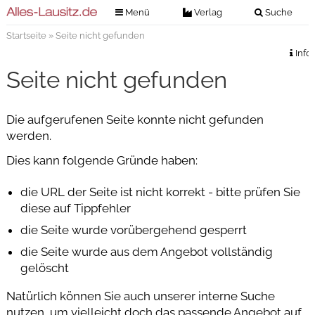
Menü
Verlag
Suche
Startseite
» Seite nicht gefunden
Nachrichten
Verlag
Info
Zeitungszustellung
Veranstaltungen
Seite nicht gefunden
Kontakt
Veranstaltungstickets
Impressum
Die aufgerufenen Seite konnte nicht gefunden
Anzeigenannahme
werden.
Anzeigensuche
Dies kann folgende Gründe haben:
Digitale Ausgaben
die URL der Seite ist nicht korrekt - bitte prüfen Sie
diese auf Tippfehler
die Seite wurde vorübergehend gesperrt
die Seite wurde aus dem Angebot vollständig
gelöscht
Natürlich können Sie auch unserer interne Suche
nutzen, um vielleicht doch das passende Angebot auf