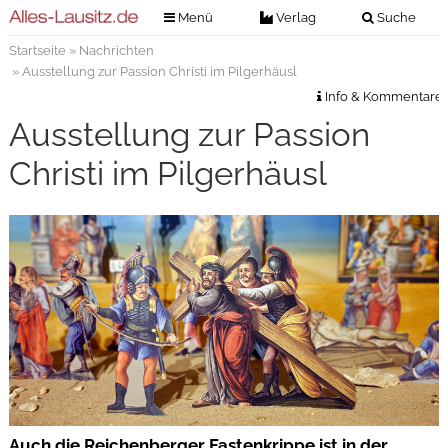
Menü
Verlag
Suche
Startseite
»
Nachrichten
Nachrichten
Verlag
» Ausstellung zur Passion Christi im Pilgerhäusl
Zeitungszustellung
Veranstaltungen
Info & Kommentare
Kontakt
Ausstellung zur Passion
Veranstaltungstickets
Impressum
Christi im Pilgerhäusl
Anzeigenannahme
Anzeigensuche
Digitale Ausgaben
Auch die Reichenberger Fastenkrippe ist in der