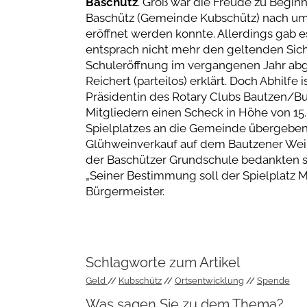
Baschütz
. Groß war die Freude zu Begin
Baschütz (Gemeinde Kubschütz) nach um
eröffnet werden konnte. Allerdings gab e
entsprach nicht mehr den geltenden Sich
Schuleröffnung im vergangenen Jahr abge
Reichert (parteilos) erklärt. Doch Abhilfe
Präsidentin des Rotary Clubs Bautzen/B
Mitgliedern einen Scheck in Höhe von 15.
Spielplatzes an die Gemeinde übergebe
Glühweinverkauf auf dem Bautzener Weih
der Baschützer Grundschule bedankten s
„Seiner Bestimmung soll der Spielplatz 
Bürgermeister.
Schlagworte zum Artikel
Geld
Kubschütz
Ortsentwicklung
Spende
Was sagen Sie zu dem Thema?