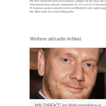
Mit dem Absenden Ihres Kommentars willigen Sie ein, dass der 
Internetanschluss aktuell zugewiesen ist, von uns im Zusamme
IP-Adresse werden natürlich nicht veröffentlicht oder weiter ge
hier
. Bitte lesen Sie unsere
Netiquette
.
Weitere aktuelle Artikel
weiterlesen
„MK DIREKT“ im Naturparkhaus