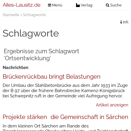
Menü
Verlag
Suche
Startseite
» Schlagworte
Nachrichten
Verlag
Info
Zeitungszustellung
Veranstaltungen
Schlagworte
Kontakt
Veranstaltungstickets
Impressum
Ergebnisse zum Schlagwort
Anzeigenannahme
'Ortsentwicklung'
Anzeigensuche
Nachrichten
Digitale Ausgaben
Brückenrückbau bringt Belastungen
Der Umbau der Stahlbetonbrücke aus dem Jahr 1933 im Zuge
der B 97 über die frühere Bahnstrecke Kamenz-Königsbrück
bei Schwepnitz ruft in der Gemeinde viel Aufregung hervor.
Artikel anzeigen
Projekte stärken die Gemeinschaft in Särchen
In dem kleinen Ort Särchen am Rande des