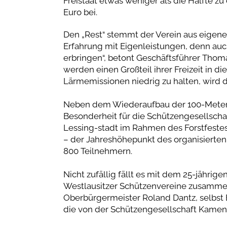
Freistaat etwas weniger als die Hälfte z
Euro bei.
Den „Rest“ stemmt der Verein aus eigene
Erfahrung mit Eigenleistungen, denn auch
erbringen“, betont Geschäftsführer Thoma
werden einen Großteil ihrer Freizeit in d
Lärmemissionen niedrig zu halten, wird 
Neben dem Wiederaufbau der 100-Meter-B
Besonderheit für die Schützengesellschaf
Lessing-stadt im Rahmen des Forstfestes 
– der Jahreshöhepunkt des organisierten
800 Teilnehmern.
Nicht zufällig fällt es mit dem 25-jährige
Westlausitzer Schützenvereine zusamme
Oberbürgermeister Roland Dantz, selbst E
die von der Schützengesellschaft Kamenz g