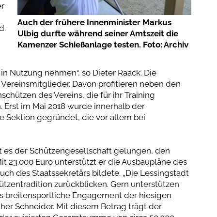
er
Auch der frühere Innenminister Markus
d.
Ulbig durfte während seiner Amtszeit die
Kamenzer Schießanlage testen. Foto: Archiv
 in Nutzung nehmen“, so Dieter Raack. Die
 Vereinsmitglieder. Davon profitieren neben den
hützen des Vereins, die für ihr Training
. Erst im Mai 2018 wurde innerhalb der
 Sektion gegründet, die vor allem bei
t es der Schützengesellschaft gelungen, den
Mit 23.000 Euro unterstützt er die Ausbaupläne des
uch des Staatssekretärs bildete. „Die Lessingstadt
tzentradition zurückblicken. Gern unterstützen
s breitensportliche Engagement der hiesigen
ther Schneider. Mit diesem Betrag trägt der