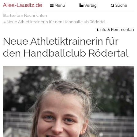
Menü
Verlag
Suche
Startseite
»
Nachrichten
Nachrichten
Verlag
» Neue Athletiktrainerin für den Handballclub Rödertal
Zeitungszustellung
Veranstaltungen
Info & Kommentare
Kontakt
Neue Athletiktrainerin für
Veranstaltungstickets
Impressum
den Handballclub Rödertal
Anzeigenannahme
Anzeigensuche
Digitale Ausgaben