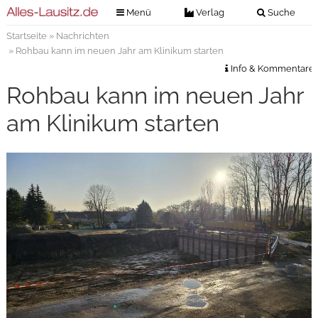
Menü
Verlag
Suche
Startseite
»
Nachrichten
Nachrichten
Verlag
» Rohbau kann im neuen Jahr am Klinikum starten
Zeitungszustellung
Veranstaltungen
Info & Kommentare
Kontakt
Rohbau kann im neuen Jahr
Veranstaltungstickets
Impressum
am Klinikum starten
Anzeigenannahme
Anzeigensuche
Digitale Ausgaben