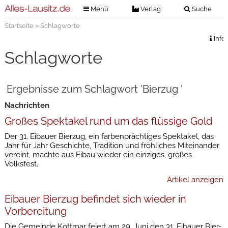
Menü
Verlag
Suche
Startseite
» Schlagworte
Nachrichten
Verlag
Info
Zeitungszustellung
Veranstaltungen
Schlagworte
Kontakt
Veranstaltungstickets
Impressum
Ergebnisse zum Schlagwort 'Bierzug '
Anzeigenannahme
Nachrichten
Anzeigensuche
Großes Spektakel rund um das flüssige Gold
Digitale Ausgaben
Der 31. Eibauer Bierzug, ein farbenprächtiges Spektakel, das
Jahr für Jahr Geschichte, Tradition und fröhliches Miteinander
vereint, machte aus Eibau wieder ein einziges, großes
Volksfest.
Artikel anzeigen
Eibauer Bierzug befindet sich wieder in
Vorbereitung
Die Gemeinde Kottmar feiert am 29. Juni den 31. Eibauer Bier-