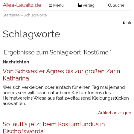
Menü
Verlag
Suche
Startseite
» Schlagworte
Nachrichten
Verlag
Info
Zeitungszustellung
Veranstaltungen
Schlagworte
Kontakt
Veranstaltungstickets
Impressum
Ergebnisse zum Schlagwort 'Kostüme '
Anzeigenannahme
Nachrichten
Anzeigensuche
Von Schwester Agnes bis zur großen Zarin
Digitale Ausgaben
Katharina
Wer sich verkleiden oder einfach für einen Tag mal jemand
anders sein will, kann dafür beim Kostümfundus des
Heimatvereins Wiesa aus fast zweitausend Kleidungsstücken
auswählen.
Artikel anzeigen
So läuft’s jetzt beim Kostümfundus in
Bischofswerda