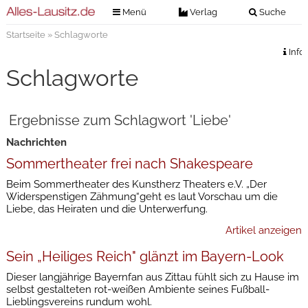
Menü
Verlag
Suche
Startseite
» Schlagworte
Nachrichten
Verlag
Info
Zeitungszustellung
Veranstaltungen
Schlagworte
Kontakt
Veranstaltungstickets
Impressum
Ergebnisse zum Schlagwort 'Liebe'
Anzeigenannahme
Nachrichten
Anzeigensuche
Sommertheater frei nach Shakespeare
Digitale Ausgaben
Beim Sommertheater des Kunstherz Theaters e.V. „Der
Widerspenstigen Zähmung“geht es laut Vorschau um die
Liebe, das Heiraten und die Unterwerfung.
Artikel anzeigen
Sein „Heiliges Reich" glänzt im Bayern-Look
Dieser langjährige Bayernfan aus Zittau fühlt sich zu Hause im
selbst gestalteten rot-weißen Ambiente seines Fußball-
Lieblingsvereins rundum wohl.