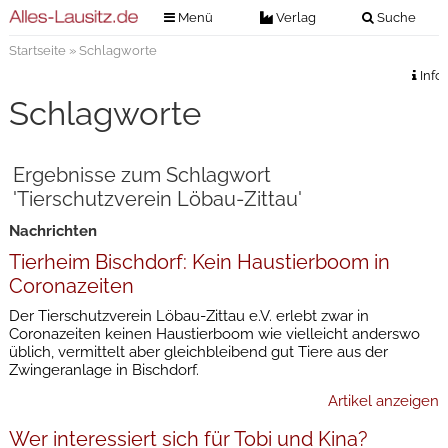
Menü
Verlag
Suche
Startseite
» Schlagworte
Nachrichten
Verlag
Info
Zeitungszustellung
Veranstaltungen
Schlagworte
Kontakt
Veranstaltungstickets
Impressum
Ergebnisse zum Schlagwort
Anzeigenannahme
'Tierschutzverein Löbau-Zittau'
Anzeigensuche
Nachrichten
Digitale Ausgaben
Tierheim Bischdorf: Kein Haustierboom in
Coronazeiten
Der Tierschutzverein Löbau-Zittau e.V. erlebt zwar in
Coronazeiten keinen Haustierboom wie vielleicht anderswo
üblich, vermittelt aber gleichbleibend gut Tiere aus der
Zwingeranlage in Bischdorf.
Artikel anzeigen
Wer interessiert sich für Tobi und Kina?