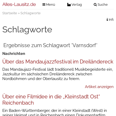
Menü
Verlag
Suche
Startseite
» Schlagworte
Nachrichten
Verlag
Info
Zeitungszustellung
Veranstaltungen
Schlagworte
Kontakt
Veranstaltungstickets
Impressum
Ergebnisse zum Schlagwort 'Varnsdorf'
Anzeigenannahme
Nachrichten
Anzeigensuche
Über das Mandaujazzfestival im Dreiländereck
Digitale Ausgaben
Das Mandaujazz-Festival lädt traditionell Musikbegeisterte ein,
Jazzkultur im sächsischen Dreiländereck zwischen
Nordböhmen und der Oberlausitz zu feiern.
Artikel anzeigen
Über eine Filmidee in die „Kleinstadt Ost“
Reichenbach
Ein Baden-Württemberger, der in einer Kleinstadt (West) in
seiner Heimat und in Reichenbach einen Dokumentarfilm