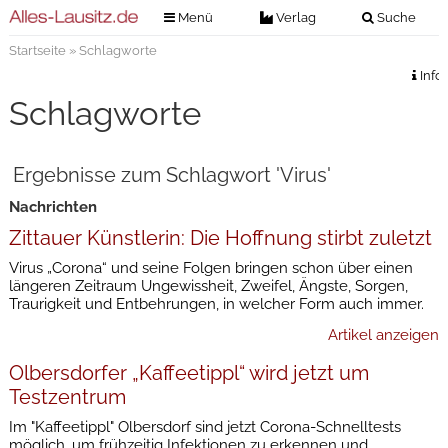
Menü
Verlag
Suche
Startseite
» Schlagworte
Nachrichten
Verlag
Info
Zeitungszustellung
Veranstaltungen
Schlagworte
Kontakt
Veranstaltungstickets
Impressum
Ergebnisse zum Schlagwort 'Virus'
Anzeigenannahme
Nachrichten
Anzeigensuche
Zittauer Künstlerin: Die Hoffnung stirbt zuletzt
Digitale Ausgaben
Virus „Corona“ und seine Folgen bringen schon über einen
längeren Zeitraum Ungewissheit, Zweifel, Ängste, Sorgen,
Traurigkeit und Entbehrungen, in welcher Form auch immer.
Artikel anzeigen
Olbersdorfer „Kaffeetippl“ wird jetzt um
Testzentrum
Im "Kaffeetippl" Olbersdorf sind jetzt Corona-Schnelltests
möglich, um frühzeitig Infektionen zu erkennen und