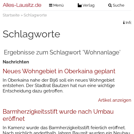
Menü
Verlag
Suche
Startseite
» Schlagworte
Nachrichten
Verlag
Info
Zeitungszustellung
Veranstaltungen
Schlagworte
Kontakt
Veranstaltungstickets
Impressum
Ergebnisse zum Schlagwort 'Wohnanlage'
Anzeigenannahme
Nachrichten
Anzeigensuche
Neues Wohngebiet in Oberkaina geplant
Digitale Ausgaben
In Oberkaina nahe der B96 soll ein neues Wohngebiet
entstehen. Der Stadtrat Bautzen hat nun eine wichtige
Entscheidung dazu getroffen.
Artikel anzeigen
Barmherzigkeitsstift wurde nach Umbau
eröffnet
In Kamenz wurde das Barmherzigkeitsstift feierlich eröffnet.
Nach reichlich anderthalb Jahren Bauzeit wurden ein Neubau