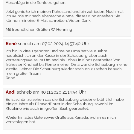
Abschläge in die Rente zu gehen.
Jetzt genieße ich meinen Ruhestand und bin zufrieden. Noch mal,
ich würde mir nach Absprache einmal dieses Kino ansehen. Sie
können mir eine E-Mail schreiben. Vielen Dank
Mit freundlichen Grüßen W. Henning
René
schrieb am
07.02.2024 14:57:40 Uhr
Ich bin in Zittau geboren und meine Oma hat viele Jahre
hauptsächlich an der Kasse in der Schauburg, aber auch
vertretungsweise im Umland bis Löbau in Kinos gearbeitet. Von
frühester Kindheit bis Rente meiner Oma war die Schauburg meine
zweite Heimat. Die Schauburg wieder strahlen zu sehen ist auch
mein großer Traum.
René
Andi
schrieb am
30.11.2020 21:14:54 Uhr
Es ist schön zu sehen das die Schauburg wieder erblüht. Ich habe
einige Jahre als Filmvorführer in der Schauburg, sowohl im
Klubkino wie auch im großen Saal, gearbeitet.
Weiterhin alles Gute sowie Grüße aus Kanada, wohin es mich
verschlagen hat.