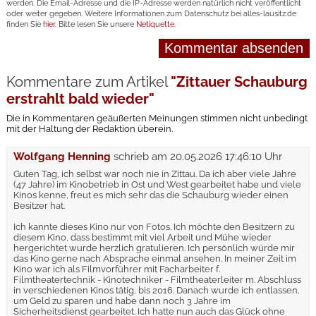
werden. Die Email-Adresse und die IP-Adresse werden natürlich nicht veröffentlicht
oder weiter gegeben. Weitere Informationen zum Datenschutz bei alles-lausitz.de
finden Sie
hier
. Bitte lesen Sie unsere
Netiquette
.
Kommentare zum Artikel
"Zittauer Schauburg
erstrahlt bald wieder"
Die in Kommentaren geäußerten Meinungen stimmen nicht unbedingt
mit der Haltung der Redaktion überein.
Wolfgang Henning
schrieb am
20.05.2026 17:46:10 Uhr
Guten Tag, ich selbst war noch nie in Zittau. Da ich aber viele Jahre
(47 Jahre) im Kinobetrieb in Ost und West gearbeitet habe und viele
Kinos kenne, freut es mich sehr das die Schauburg wieder einen
Besitzer hat.
Ich kannte dieses Kino nur von Fotos. Ich möchte den Besitzern zu
diesem Kino, dass bestimmt mit viel Arbeit und Mühe wieder
hergerichtet wurde herzlich gratulieren. Ich persönlich würde mir
das Kino gerne nach Absprache einmal ansehen. In meiner Zeit im
Kino war ich als Filmvorführer mit Facharbeiter f.
Filmtheatertechnik - Kinotechniker - Filmtheaterleiter m. Abschluss
in verschiedenen Kinos tätig, bis 2016. Danach wurde ich entlassen,
um Geld zu sparen und habe dann noch 3 Jahre im
Sicherheitsdienst gearbeitet. Ich hatte nun auch das Glück ohne