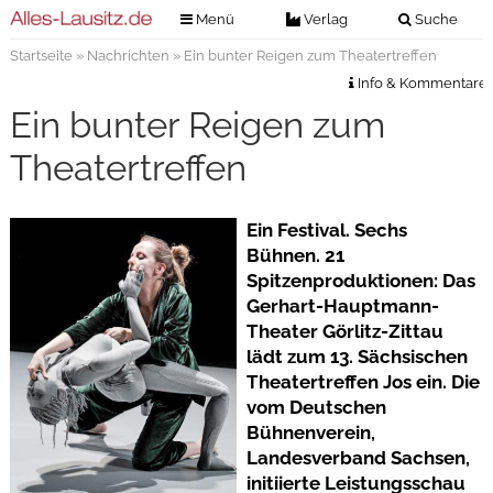
Menü
Verlag
Suche
Startseite
»
Nachrichten
» Ein bunter Reigen zum Theatertreffen
Nachrichten
Verlag
Info & Kommentare
Zeitungszustellung
Veranstaltungen
Ein bunter Reigen zum
Kontakt
Veranstaltungstickets
Theatertreffen
Impressum
Anzeigenannahme
Ein Festival. Sechs
Anzeigensuche
Bühnen. 21
Digitale Ausgaben
Spitzenproduktionen: Das
Gerhart-Hauptmann-
Theater Görlitz-Zittau
lädt zum 13. Sächsischen
Theatertreffen Jos ein. Die
vom Deutschen
Bühnenverein,
Landesverband Sachsen,
initiierte Leistungsschau