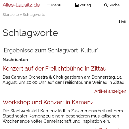
Menü
Verlag
Suche
Startseite
» Schlagworte
Nachrichten
Verlag
Info
Zeitungszustellung
Veranstaltungen
Schlagworte
Kontakt
Veranstaltungstickets
Impressum
Ergebnisse zum Schlagwort 'Kultur'
Anzeigenannahme
Nachrichten
Anzeigensuche
Konzert auf der Freilichtbühne in Zittau
Digitale Ausgaben
Das Caravan Orchestra & Choir gastieren am Donnerstag, 13.
August, um 20.00 Uhr, auf der Freilichtbühne Weinau in Zittau.
Artikel anzeigen
Workshop und Konzert in Kamenz
Die Stadtwerkstatt Kamenz lädt in Zusammenarbeit mit dem
Stadttheater Kamenz zu einem besonderen musikalischen
Wochenende voller Gemeinschaft und Inspiration ein.