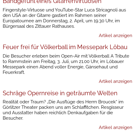
Bandgefühl eines Gitarrenvirtuosen
Fingerstyle-Virtuose und YouTube-Star Luca Stricagnoli aus
den USA an der Gitarre gastiert im Rahmen seiner
Europatournee am Donnerstag, 2. April, um 19.30 Uhr, im
Bürgersaal des Zittauer Rathauses.
Artikel anzeigen
Feuer frei für Völkerball im Messepark Löbau
Die Besucher erleben beim Open-Air mit Völkerball A Tribute
to Rammstein am Freitag, 3. Juli, um 21.00 Uhr, im Löbauer
Messepark einen Abend voller Energie, Gänsehaut und
Feuerkraft.
Artikel anzeigen
Schräge Opernreise in geträumte Welten
Realität oder Traum? „Die Ausflüge des Herrn Broucek“ im
Görlitzer Theater packen uns am Schlaffitchen. Resgisseur
und Ausstatter haben reichlich Denkaufgaben für die
Besucher.
Artikel anzeigen