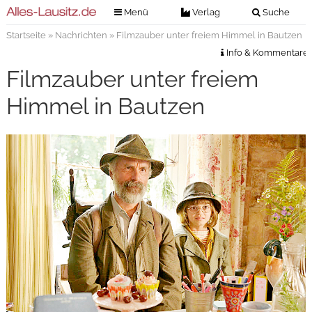
Menü
Verlag
Suche
Startseite
»
Nachrichten
» Filmzauber unter freiem Himmel in Bautzen
Nachrichten
Verlag
Info & Kommentare
Zeitungszustellung
Veranstaltungen
Filmzauber unter freiem
Kontakt
Veranstaltungstickets
Himmel in Bautzen
Impressum
Anzeigenannahme
Anzeigensuche
Digitale Ausgaben