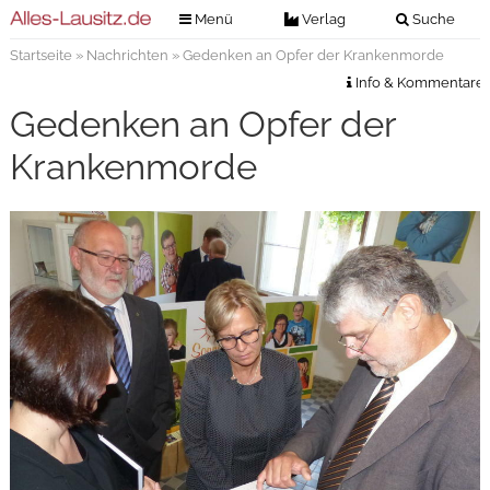
Menü
Verlag
Suche
Startseite
»
Nachrichten
» Gedenken an Opfer der Krankenmorde
Nachrichten
Verlag
Info & Kommentare
Zeitungszustellung
Veranstaltungen
Gedenken an Opfer der
Kontakt
Veranstaltungstickets
Krankenmorde
Impressum
Anzeigenannahme
Anzeigensuche
Digitale Ausgaben