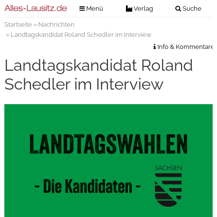
Menü
Verlag
Suche
Startseite
»
Nachrichten
Nachrichten
Verlag
» Landtagskandidat Roland Schedler im Interview
Zeitungszustellung
Veranstaltungen
Info & Kommentare
Kontakt
Landtagskandidat Roland
Veranstaltungstickets
Impressum
Schedler im Interview
Anzeigenannahme
Anzeigensuche
Digitale Ausgaben