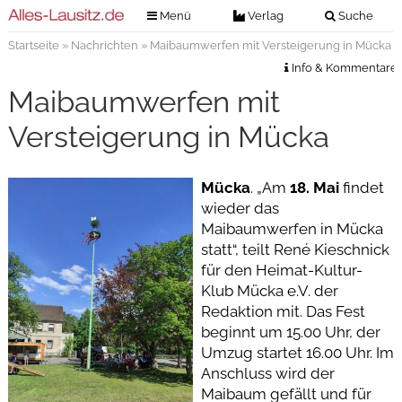
Menü
Verlag
Suche
Startseite
»
Nachrichten
» Maibaumwerfen mit Versteigerung in Mücka
Nachrichten
Verlag
Info & Kommentare
Zeitungszustellung
Veranstaltungen
Maibaumwerfen mit
Kontakt
Veranstaltungstickets
Versteigerung in Mücka
Impressum
Anzeigenannahme
Mücka
. „Am
18. Mai
findet
Anzeigensuche
wieder das
Digitale Ausgaben
Maibaumwerfen in Mücka
statt“, teilt René Kieschnick
für den Heimat-Kultur-
Klub Mücka e.V. der
Redaktion mit. Das Fest
beginnt um 15.00 Uhr, der
Umzug startet 16.00 Uhr. Im
Anschluss wird der
Maibaum gefällt und für