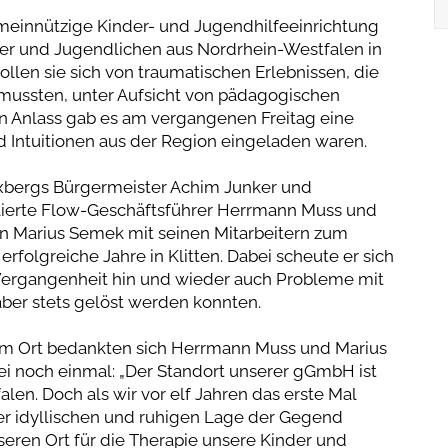
emeinnützige Kinder- und Jugendhilfeeinrichtung
er und Jugendlichen aus Nordrhein-Westfalen in
sollen sie sich von traumatischen Erlebnissen, die
 mussten, unter Aufsicht von pädagogischen
en Anlass gab es am vergangenen Freitag eine
nd Intuitionen aus der Region eingeladen waren.
xbergs Bürgermeister Achim Junker und
tulierte Flow-Geschäftsführer Herrmann Muss und
n Marius Semek mit seinen Mitarbeitern zum
folgreiche Jahre in Klitten. Dabei scheute er sich
 Vergangenheit hin und wieder auch Probleme mit
ber stets gelöst werden konnten.
 im Ort bedankten sich Herrmann Muss und Marius
i noch einmal: „Der Standort unserer gGmbH ist
len. Doch als wir vor elf Jahren das erste Mal
der idyllischen und ruhigen Lage der Gegend
eren Ort für die Therapie unsere Kinder und