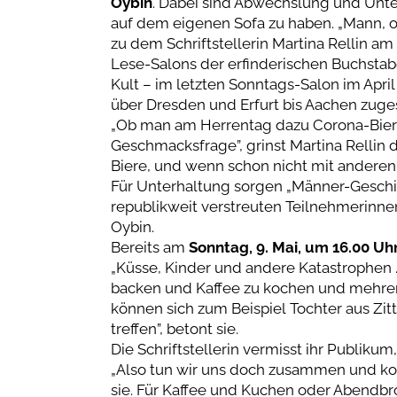
Oybin
. Dabei sind Abwechslung und Unter
auf dem eigenen Sofa zu haben. „Mann, oh
zu dem Schriftstellerin Martina Rellin am
Lese-Salons der erfinderischen Buchsta
Kult – im letzten Sonntags-Salon im Apri
über Dresden und Erfurt bis Aachen zuges
„Ob man am Herrentag dazu Corona-Bier t
Geschmacksfrage”, grinst Martina Rellin d
Biere, und wenn schon nicht mit anderen 
Für Unterhaltung sorgen „Männer-Geschi
republikweit verstreuten Teilnehmerinne
Oybin.
Bereits am
Sonntag, 9. Mai, um 16.00 Uh
„Küsse, Kinder und andere Katastrophen …”
backen und Kaffee zu kochen und mehr
können sich zum Beispiel Tochter aus Zi
treffen”, betont sie.
Die Schriftstellerin vermisst ihr Publiku
„Also tun wir uns doch zusammen und 
sie. Für Kaffee und Kuchen oder Abendbr