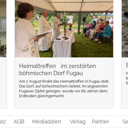
weiterlesen
Heimattreffen im zerstörten
böhmischen Dorf Fugau
N
b
Am 7. August findet das Heimattreffen in Fugau statt.
E
Das Dorf, auf tschechischem Gebiet, im sogeannten
Fugauer Zipfel gelegen, wurde vor 66 Jahren dem
Erdboden gleichgemacht.
utz
AGB
Mediadaten
Verlag
Partner
Se