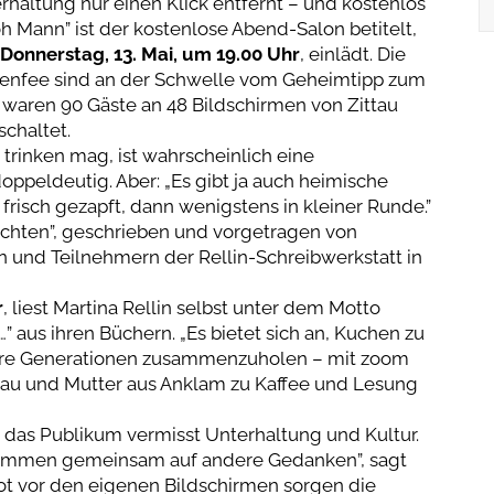
haltung nur einen Klick entfernt – und kostenlos
 Mann” ist der kostenlose Abend-Salon betitelt,
Donnerstag, 13. Mai, um 19.00 Uhr
, einlädt. Die
benfee sind an der Schwelle vom Geheimtipp zum
l waren 90 Gäste an 48 Bildschirmen von Zittau
chaltet.
rinken mag, ist wahrscheinlich eine
oppeldeutig. Aber: „Es gibt ja auch heimische
frisch gezapft, dann wenigstens in kleiner Runde.”
chten”, geschrieben und vorgetragen von
n und Teilnehmern der Rellin-Schreibwerkstatt in
r
, liest Martina Rellin selbst unter dem Motto
 aus ihren Büchern. „Es bietet sich an, Kuchen zu
ere Generationen zusammenzuholen – mit zoom
ttau und Mutter aus Anklam zu Kaffee und Lesung
m, das Publikum vermisst Unterhaltung und Kultur.
kommen gemeinsam auf andere Gedanken”, sagt
ot vor den eigenen Bildschirmen sorgen die