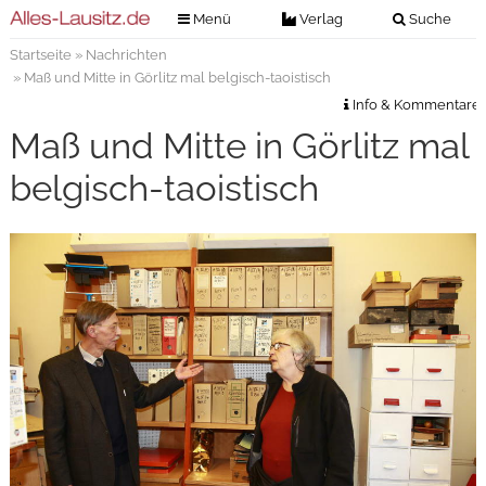
Menü
Verlag
Suche
Startseite
»
Nachrichten
Nachrichten
Verlag
» Maß und Mitte in Görlitz mal belgisch-taoistisch
Zeitungszustellung
Veranstaltungen
Info & Kommentare
Kontakt
Maß und Mitte in Görlitz mal
Veranstaltungstickets
Impressum
belgisch-taoistisch
Anzeigenannahme
Anzeigensuche
Digitale Ausgaben