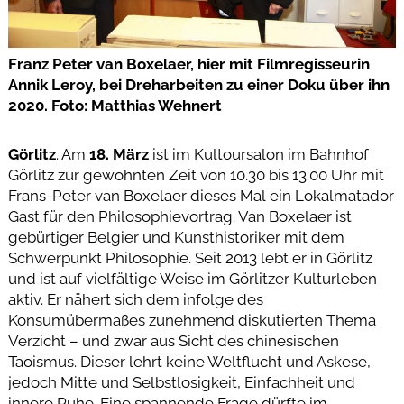
Franz Peter van Boxelaer, hier mit Filmregisseurin
Annik Leroy, bei Dreharbeiten zu einer Doku über ihn
2020. Foto: Matthias Wehnert
Görlitz
. Am
18. März
ist im Kultoursalon im Bahnhof
Görlitz zur gewohnten Zeit von 10.30 bis 13.00 Uhr mit
Frans-Peter van Boxelaer dieses Mal ein Lokalmatador
Gast für den Philosophievortrag. Van Boxelaer ist
gebürtiger Belgier und Kunsthistoriker mit dem
Schwerpunkt Philosophie. Seit 2013 lebt er in Görlitz
und ist auf vielfältige Weise im Görlitzer Kulturleben
aktiv. Er nähert sich dem infolge des
Konsumübermaßes zunehmend diskutierten Thema
Verzicht – und zwar aus Sicht des chinesischen
Taoismus. Dieser lehrt keine Weltflucht und Askese,
jedoch Mitte und Selbstlosigkeit, Einfachheit und
innere Ruhe. Eine spannende Frage dürfte im