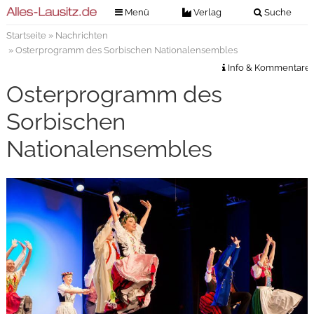
Menü
Verlag
Suche
Startseite
»
Nachrichten
Nachrichten
Verlag
» Osterprogramm des Sorbischen Nationalensembles
Zeitungszustellung
Veranstaltungen
Info & Kommentare
Kontakt
Osterprogramm des
Veranstaltungstickets
Impressum
Sorbischen
Anzeigenannahme
Nationalensembles
Anzeigensuche
Digitale Ausgaben