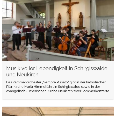
Musik voller Lebendigkeit in Schirgiswalde
und Neukirch
Das Kammerorchester „Sempre Rubato“ gibt in der katholischen
Pfarrkirche Mariä Himmelfahrt in Schirgiswalde sowie in der
evangelisch-lutherischen Kirche Neukirch zwei Sommerkonzerte.
weiterlesen