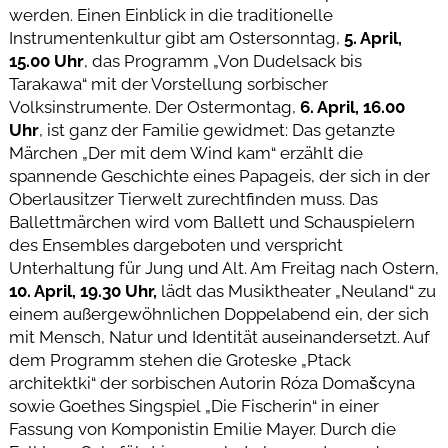
werden. Einen Einblick in die traditionelle
Instrumentenkultur gibt am Ostersonntag,
5. April,
15.00 Uhr
, das Programm „Von Dudelsack bis
Tarakawa“ mit der Vorstellung sorbischer
Volksinstrumente. Der Ostermontag,
6. April, 16.00
Uhr
, ist ganz der Familie gewidmet: Das getanzte
Märchen „Der mit dem Wind kam“ erzählt die
spannende Geschichte eines Papageis, der sich in der
Oberlausitzer Tierwelt zurechtfinden muss. Das
Ballettmärchen wird vom Ballett und Schauspielern
des Ensembles dargeboten und verspricht
Unterhaltung für Jung und Alt. Am Freitag nach Ostern,
10. April, 19.30 Uhr,
lädt das Musiktheater „Neuland“ zu
einem außergewöhnlichen Doppelabend ein, der sich
mit Mensch, Natur und Identität auseinandersetzt. Auf
dem Programm stehen die Groteske „Ptack
architektki“ der sorbischen Autorin Róza Domašcyna
sowie Goethes Singspiel „Die Fischerin“ in einer
Fassung von Komponistin Emilie Mayer. Durch die