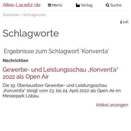
Menü
Verlag
Suche
Startseite
» Schlagworte
Nachrichten
Verlag
Info
Zeitungszustellung
Veranstaltungen
Schlagworte
Kontakt
Veranstaltungstickets
Impressum
Ergebnisse zum Schlagwort 'Konventa'
Anzeigenannahme
Nachrichten
Anzeigensuche
Gewerbe- und Leistungsschau „Konvent’a“
Digitale Ausgaben
2022 als Open Air
Die 19. Oberlausitzer Gewerbe- und Leistungsschau
„Konvent’a“ steigt vom 23. bis 24. April 2022 als Open Air im
Messepark Löbau.
Artikel anzeigen