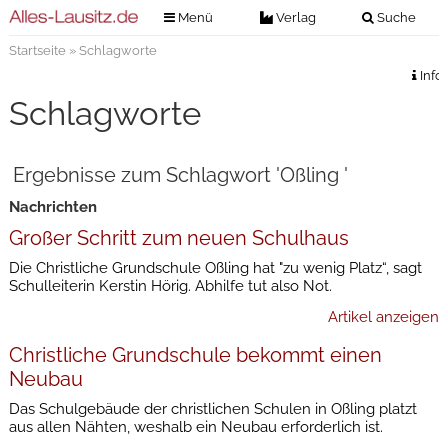
Menü
Verlag
Suche
Startseite
» Schlagworte
Nachrichten
Verlag
Info
Zeitungszustellung
Veranstaltungen
Schlagworte
Kontakt
Veranstaltungstickets
Impressum
Ergebnisse zum Schlagwort 'Oßling '
Anzeigenannahme
Nachrichten
Anzeigensuche
Großer Schritt zum neuen Schulhaus
Digitale Ausgaben
Die Christliche Grundschule Oßling hat "zu wenig Platz“, sagt
Schulleiterin Kerstin Hörig. Abhilfe tut also Not.
Artikel anzeigen
Christliche Grundschule bekommt einen
Neubau
Das Schulgebäude der christlichen Schulen in Oßling platzt
aus allen Nähten, weshalb ein Neubau erforderlich ist.