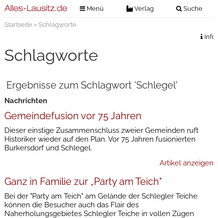
Menü
Verlag
Suche
Startseite
» Schlagworte
Nachrichten
Verlag
Info
Zeitungszustellung
Veranstaltungen
Schlagworte
Kontakt
Veranstaltungstickets
Impressum
Ergebnisse zum Schlagwort 'Schlegel'
Anzeigenannahme
Nachrichten
Anzeigensuche
Gemeindefusion vor 75 Jahren
Digitale Ausgaben
Dieser einstige Zusammenschluss zweier Gemeinden ruft
Historiker wieder auf den Plan. Vor 75 Jahren fusionierten
Burkersdorf und Schlegel.
Artikel anzeigen
Ganz in Familie zur „Party am Teich"
Bei der "Party am Teich" am Gelände der Schlegler Teiche
können die Besucher auch das Flair des
Naherholungsgebietes Schlegler Teiche in vollen Zügen