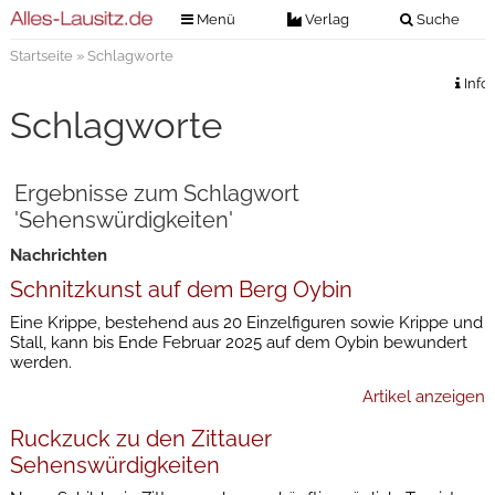
Menü
Verlag
Suche
Startseite
» Schlagworte
Nachrichten
Verlag
Info
Zeitungszustellung
Veranstaltungen
Schlagworte
Kontakt
Veranstaltungstickets
Impressum
Ergebnisse zum Schlagwort
Anzeigenannahme
'Sehenswürdigkeiten'
Anzeigensuche
Nachrichten
Digitale Ausgaben
Schnitzkunst auf dem Berg Oybin
Eine Krippe, bestehend aus 20 Einzelfiguren sowie Krippe und
Stall, kann bis Ende Februar 2025 auf dem Oybin bewundert
werden.
Artikel anzeigen
Ruckzuck zu den Zittauer
Sehenswürdigkeiten